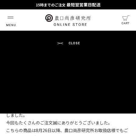
最短翌営業日配送
15時までのご注文
最短翌営業日配送
※予約商品・一部商品除く。
CART
HOME
NEWS
【8/26発売】農口尚彦 88 YEARS OLD Special Edition Vol.3
2021.08.06
【8/26発売】農口尚彦 88 YEARS OLD Special
Edition Vol.3
公式オンラインストアにて先行予約を行なっておりました農口尚
彦 88 YEARS OLD Special Edition Vol.3は、ご好評により完売致
しました。
今回もたくさんのご注文誠にありがとうございました。
こちらの商品は8月26日以降、農口尚彦研究所お取扱店様でもご