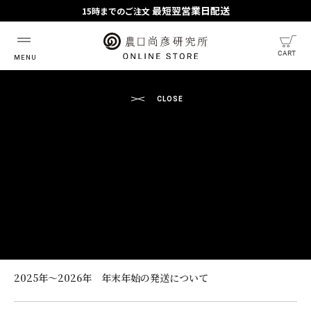
最短翌営業日配送
15時までのご注文
最短翌営業日配送
※予約商品・一部商品除く。
CART
HOME
NEWS
NEWS
2025.11.19
2025年〜2026年 年末年始の発送について