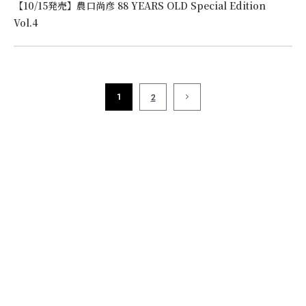
【10/15発売】農口尚彦 88 YEARS OLD Special Edition
Vol.4
1
2